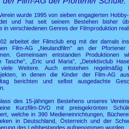
der Film-AG der Pfortener Schule.
Verein wurde 1995 von sieben engagierten Hobby-
det und hat seit seinem Bestehen bisher ü
e in verschiedenen Genres der Filmproduktion reali
002 arbeitet der Filmclub eng mit der damals in
nen Film-AG „Neulandfilm” an der Pfortener
men. Gemeinsam entstanden Produktionen wi
e Tasche”, „Eric und Maria”, „Detektivclub Hase
viele Weitere. Auch entstehen regelmäßig k
ojekten, in denen die Kinder der Film-AG au
lltag berichten und selbst ausgedachte Gesc
n.
lass des 15-jährigen Bestehens unseres Verein
ine Kurzfilm-DVD mit preisgekrönten Schüle
iert, welche in 390 Medieneinrichtungen, Büchere
theken in Deutschland, Österreich und der Schw
herung des Leihbestandes aufgenommen wurden.