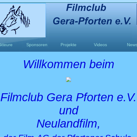
kteure
Sponsoren
Projekte
Videos
New
Willkommen beim
Filmclub Gera Pforten e.V.
und
Neulandfilm,