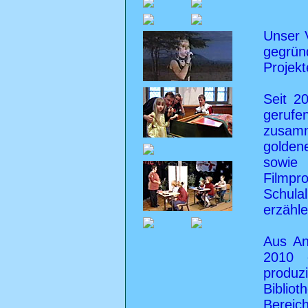
Unser 
gegrün
Projekt
Seit 2
gerufe
zusam
golden
sowie 
Filmpr
Schula
erzähle
Aus An
2010 e
produz
Biblio
Bereic