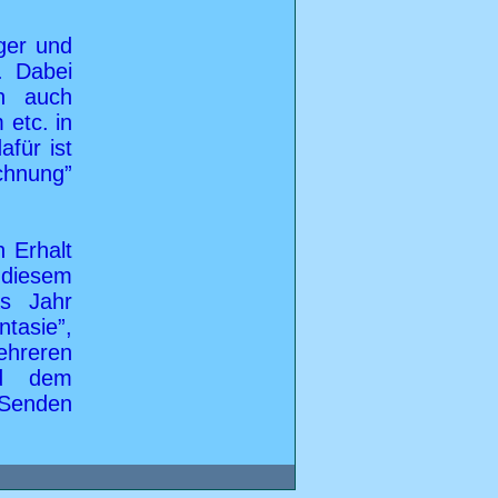
ger und
. Dabei
n auch
 etc. in
afür ist
chnung”
n Erhalt
diesem
s Jahr
tasie”,
ehreren
nd dem
enden