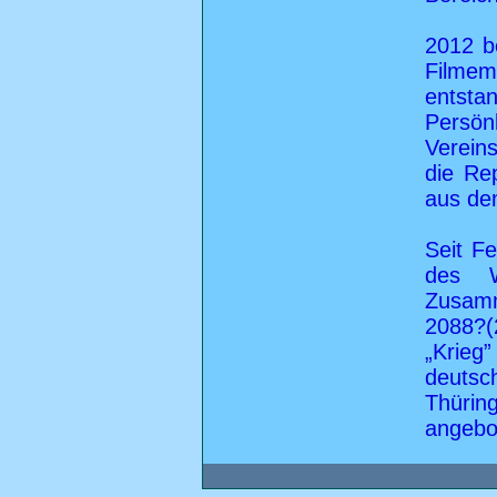
2012 b
Filmem
entst
Persönl
Vereins
die Re
aus de
Seit Fe
des W
Zusam
2088?(
„Krieg
deuts
Thür
angebot