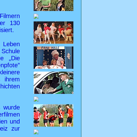
Filmern
ber 130
siert.
s Leben
 Schule
e „Die
npfote”
leinere
s ihrem
hichten
s wurde
rfilmen
ien und
eiz zur