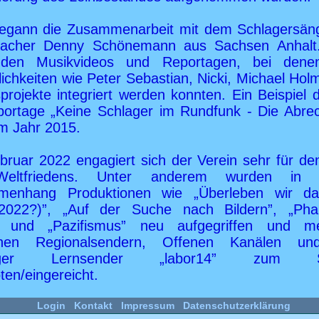
egann die Zusammenarbeit mit dem Schlagersän
acher Denny Schönemann aus Sachsen Anhalt
anden Musikvideos und Reportagen, bei dene
ichkeiten wie Peter Sebastian, Nicki, Michael Holm
projekte integriert werden konnten. Ein Beispiel d
portage „Keine Schlager im Rundfunk - Die Abre
m Jahr 2015.
bruar 2022 engagiert sich der Verein sehr für de
eltfriedens. Unter anderem wurden in 
menhang Produktionen wie „Überleben wir da
2022?)”, „Auf der Suche nach Bildern”, „Phan
” und „Pazifismus” neu aufgegriffen und m
chen Regionalsendern, Offenen Kanälen u
inger Lernsender „labor14” zum S
en/eingereicht.
Login
Kontakt
Impressum
Datenschutzerklärung